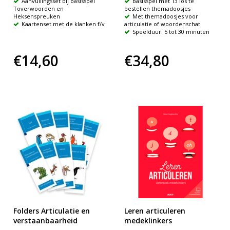
Aanvullingsset bij basisspel
Basisspel met 13 los te
Toverwoorden en
bestellen themadoosjes
Heksenspreuken
Met themadoosjes voor
Kaartenset met de klanken f/v
articulatie of woordenschat
Speelduur: 5 tot 30 minuten
€14,60
€34,80
Folders Articulatie en
Leren articuleren
verstaanbaarheid
medeklinkers