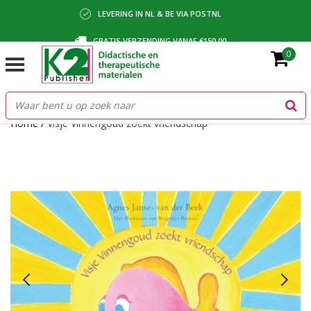
LEVERING IN NL & BE VIA POSTNL
GRATIS VERZENDING VANAF €150,00
0
BETALING VIA IDEAL, BANCONTACT OF FACTUUR
Home
/
Visje Vinnengoud zoekt vriendschap