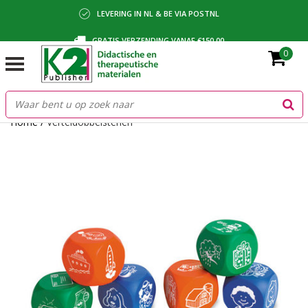
LEVERING IN NL & BE VIA POSTNL
GRATIS VERZENDING VANAF €150,00
0
BETALING VIA IDEAL, BANCONTACT OF FACTUUR
Home
/
Verteldobbelstenen