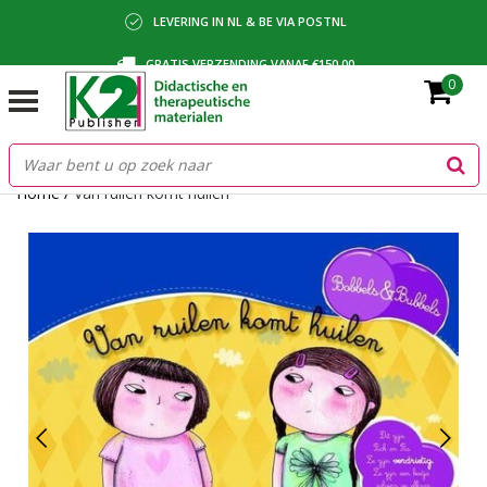
LEVERING IN NL & BE VIA POSTNL
GRATIS VERZENDING VANAF €150,00
0
BETALING VIA IDEAL, BANCONTACT OF FACTUUR
Home
/
Van ruilen komt huilen