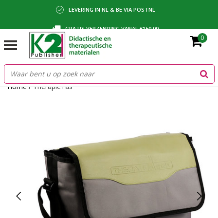
LEVERING IN NL & BE VIA POSTNL
GRATIS VERZENDING VANAF €150,00
0
BETALING VIA IDEAL, BANCONTACT OF FACTUUR
Home
/
TherapieTas