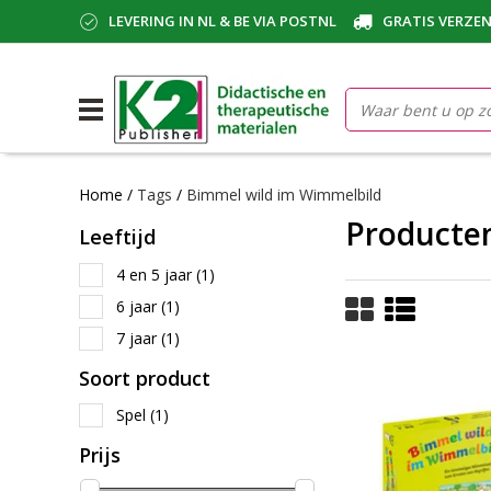
LEVERING IN NL & BE VIA POSTNL
GRATIS VERZEN
Home
/
Tags
/
Bimmel wild im Wimmelbild
Producte
Leeftijd
4 en 5 jaar
(1)
6 jaar
(1)
7 jaar
(1)
Soort product
Spel
(1)
Prijs