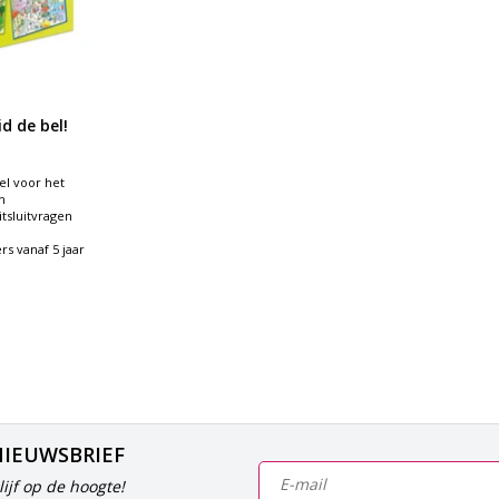
d de bel!
l voor het
n
tsluitvragen
rs vanaf 5 jaar
NIEUWSBRIEF
ijf op de hoogte!