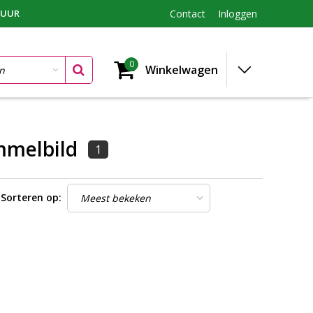
TUUR
Contact
Inloggen
0
Winkelwagen
mmelbild
1
Sorteren op: