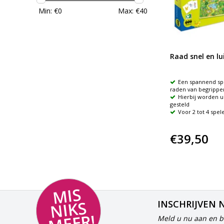
Min: €
0
Max: €
40
Raad snel en lui
Een spannend spe
raden van begrippe
Hierbij worden ui
gesteld
Voor 2 tot 4 spele
€39,50
MI
S
NI
K
M
E
E
S
INSCHRIJVEN 
R!
Meld u nu aan en bl