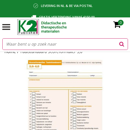
LEVERING IN NL & BE VIA POSTNL
GRATIS VERZENDING VANAF €150,00
0
BETALING VIA IDEAL, BANCONTACT OF FACTUUR
Home
/
Taalstandaard Scoreformulier 3;6