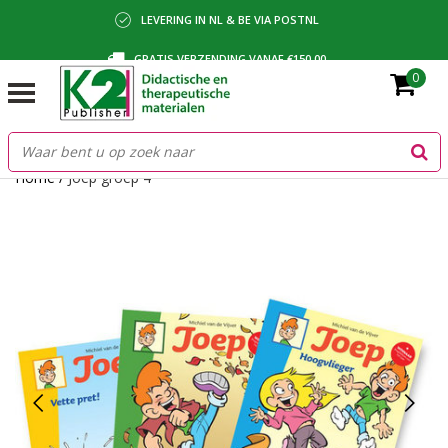
LEVERING IN NL & BE VIA POSTNL
GRATIS VERZENDING VANAF €150,00
0
BETALING VIA IDEAL, BANCONTACT OF FACTUUR
Home
/
Joep groep 4