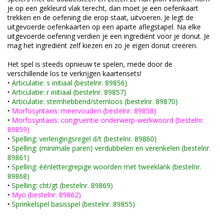
je op een gekleurd vlak terecht, dan moet je een oefenkaart
trekken en de oefening die erop staat, uitvoeren. Je legt de
uitgevoerde oefenkaarten op een aparte aflegstapel. Na elke
uitgevoerde oefening verdien je een ingrediënt voor je donut. Je
mag het ingrediënt zelf kiezen en zo je eigen donut creëren.
Het spel is steeds opnieuw te spelen, mede door de
verschillende los te verkrijgen kaartensets!
•
Articulatie: s initiaal (bestelnr. 89856)
•
Articulatie: r initiaal (bestelnr. 89857)
•
Articulatie: stemhebbend/stemloos (bestelnr. 89870)
•
Morfosyntaxis: meervouden (bestelnr. 89858)
•
Morfosyntaxis: congruentie onderwerp-werkwoord (bestelnr.
89859)
•
Spelling: verlengingsregel d/t (bestelnr. 89860)
•
Spelling: (minimale paren) verdubbelen en verenkelen (bestelnr.
89861)
•
Spelling: éénlettergrepige woorden met tweeklank (bestelnr.
89868)
•
Spelling: cht/gt (bestelnr. 89869)
•
Myo (bestelnr. 89862)
•
Sprinkelspel basisspel (bestelnr. 89855)