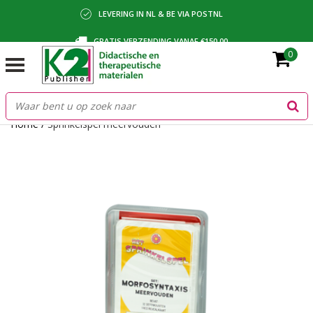
LEVERING IN NL & BE VIA POSTNL
GRATIS VERZENDING VANAF €150,00
0
BETALING VIA IDEAL, BANCONTACT OF FACTUUR
Home
/
Sprinkelspel meervouden