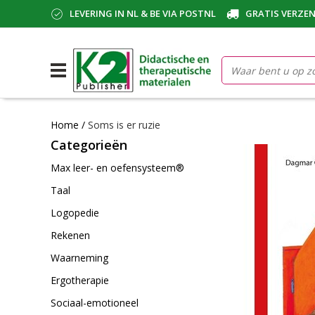
LEVERING IN NL & BE VIA POSTNL
GRATIS VERZEN
Home
/
Soms is er ruzie
Categorieën
Max leer- en oefensysteem®
Taal
Logopedie
Rekenen
Waarneming
Ergotherapie
Sociaal-emotioneel