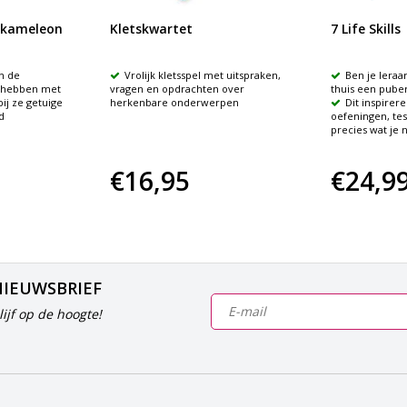
 kameleon
Kletskwartet
7 Life Skills
n de
Vrolijk kletsspel met uitspraken,
​Ben je leraa
n hebben met
vragen en opdrachten over
thuis een puber
ij ze getuige
herkenbare onderwerpen
​Dit inspire
d
oefeningen, test
precies wat je 
€16,95
€24,9
NIEUWSBRIEF
ijf op de hoogte!