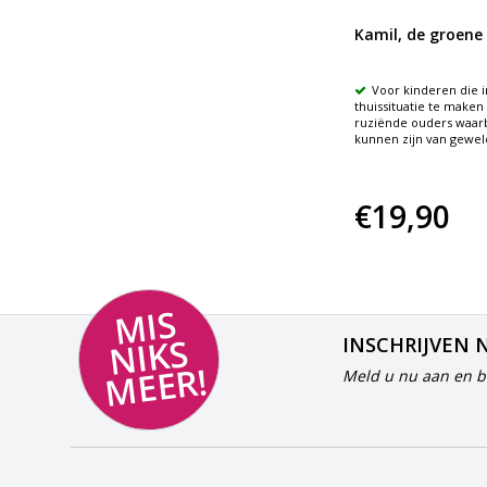
3Huisjesspel
Kamil, de groene
sie en
Samenwerkingsspel voor
Voor kinderen die i
kinderen en hun gescheiden
thuissituatie te make
ouders
ruziënde ouders waarb
Nodigt uit tot praten
kunnen zijn van gewel
€67,95
€19,90
MI
S
NI
K
M
E
E
S
INSCHRIJVEN 
R!
Meld u nu aan en bl