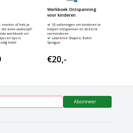
Werkboek Ontspanning
Bang B
voor kinderen
r, mentor of heb je
55 oefeningen om kinderen te
Een h
 die even vastloopt?
helpen ontspannen en stress te
zijn ges
rende werkboek vol
verminderen
Boukj
jes en tips is
Lawrence Shapiro, Robin
nodig hebt!
Sprague
9
€20,-
€20
Abonneer