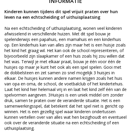
INFORMATIE
Kinderen kunnen tijdens dit spel vrijuit praten over hun
leven na een echtscheiding of uithuisplaatsing
Na een echtscheiding of uithuisplaatsing, wonen veel kinderen
afwisselend in verschillende huizen. Met dit spel bouw je
spelenderwijs een papahuis, een mamahuis en een kinderhuis
op. Een kinderhuis kan van alles zijn maar het is een huisje zoals
het kind het graag wil. Het kan ook de school representeren, of
bijvoorbeeld zijn slaapkamer of een huis zoals hij zou willen dat
het was. Terwijl je met elkaar praat, bouw je één voor één de
huisjes op maar je kunt het ook als een spel spelen. Gooi met
de dobbelsteen en zet samen zo snel mogelijk 3 huisjes in
elkaar. De huisjes kunnen andere namen krijgen zoals het huis
van opa en oma, de school, de voetbalclub of het kindertehuis.
Laat het kind hier helemaal vrij in en laat het kind zelf één van de
spelvormen aangeven. 3Huisjes is een uniek middel om zonder
druk, samen te praten over de veranderde situatie. Het is een
samenwerkingsspel, dat betekent dat het spel niet is gericht op
winnen. Het is een gezellig spel waar kinderen ondertussen
kunnen vertellen over van alles wat hen bezighoudt en eventueel
ook over de veranderde situatie na een echtscheiding of een
uithuisplaatsing.