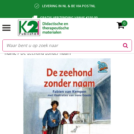
LEVERING IN NL & BE VIA POSTNL
GRATIS VERZENDING VANAF €150,00
0
BETALING VIA IDEAL, BANCONTACT OF FACTUUR
Home
/
De zeehond zonder naam