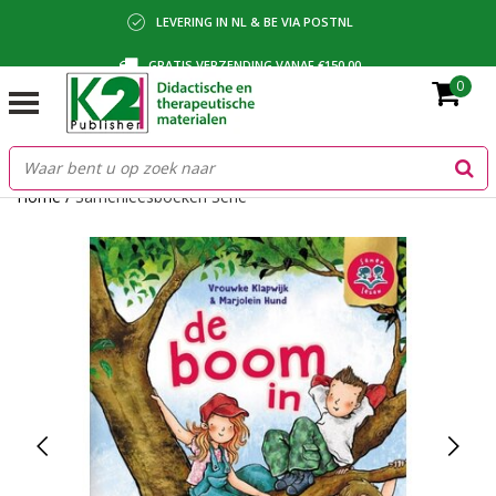
LEVERING IN NL & BE VIA POSTNL
GRATIS VERZENDING VANAF €150,00
0
BETALING VIA IDEAL, BANCONTACT OF FACTUUR
Home
/
Samenleesboeken Serie