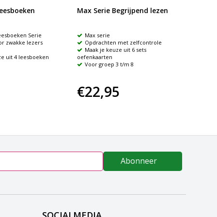
leesboeken
Max Serie Begrijpend lezen
Leeskr
eesboeken Serie
Max serie
24 ko
or zwakke lezers
Opdrachten met zelfcontrole
verschil
Maak je keuze uit 6 sets
Train
e uit 4 leesboeken
oefenkaarten
denken
Voor groep 3 t/m 8
Vanaf
€22,95
€24
Abonneer
SOCIALMEDIA