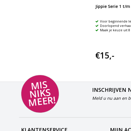
Theaterlezen Serie
Jippie Serie 1 t/m
Maak je keuze uit 13
Voor beginnende le
verschillende Theaterleesboeken
Doorlopend verhaa
ezen
Maak je keuze uit 
€18,99
€15,-
MI
S
NI
K
M
E
E
S
INSCHRIJVEN 
R!
Meld u nu aan en bl
KLANTENSERVICE
MIJN A