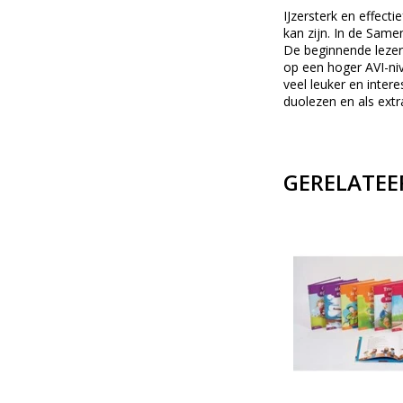
IJzersterk en effect
kan zijn. In de Same
De beginnende lezer 
op een hoger AVI-niv
veel leuker en inter
duolezen en als extr
GERELATEE