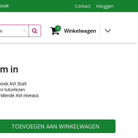
TUUR
Contact
Inloggen
0
Winkelwagen
m in
oek AVI Start
or tutorlezen
illende AVI-niveaus
TOEVOEGEN AAN WINKELWAGEN