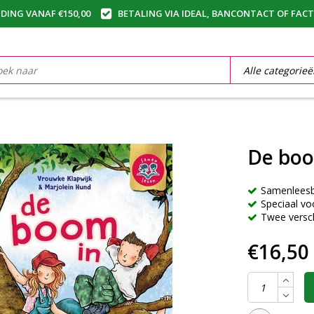
DING VANAF €150,00
BETALING VIA IDEAL, BANCONTACT OF FAC
De boo
Samenleesb
Speciaal vo
Twee versch
€16,50