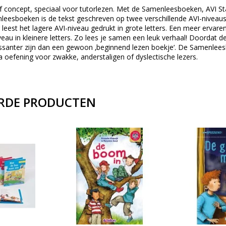
ief concept, speciaal voor tutorlezen. Met de Samenleesboeken, AVI St
nleesboeken is de tekst geschreven op twee verschillende AVI-niveaus
leest het lagere AVI-niveau gedrukt in grote letters. Een meer ervaren 
eau in kleinere letters. Zo lees je samen een leuk verhaal! Doordat d
essanter zijn dan een gewoon ‚beginnend lezen boekje‘. De Samenleesb
a oefening voor zwakke, anderstaligen of dyslectische lezers.
RDE PRODUCTEN