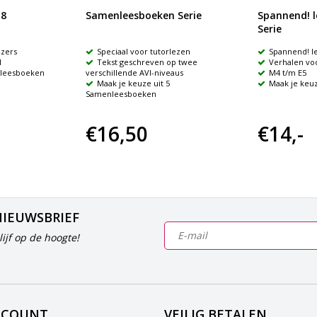
 8
Samenleesboeken Serie
Spannend! 
Serie
zers
Speciaal voor tutorlezen
Spannend! l
l
Tekst geschreven op twee
Verhalen vo
8 leesboeken
verschillende AVI-niveaus
M4 t/m E5
Maak je keuze uit 5
Maak je keuz
Samenleesboeken
€16,50
€14,-
NIEUWSBRIEF
ijf op de hoogte!
CCOUNT
VEILIG BETALEN