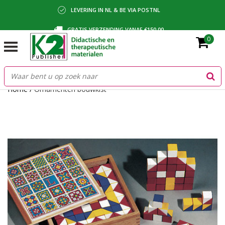
LEVERING IN NL & BE VIA POSTNL
GRATIS VERZENDING VANAF €150,00
0
BETALING VIA IDEAL, BANCONTACT OF FACTUUR
Home
/
Ornamenten bouwkist