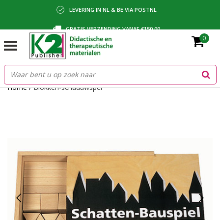
LEVERING IN NL & BE VIA POSTNL
GRATIS VERZENDING VANAF €150,00
0
BETALING VIA IDEAL, BANCONTACT OF FACTUUR
Home
/
Blokken-schaduwspel