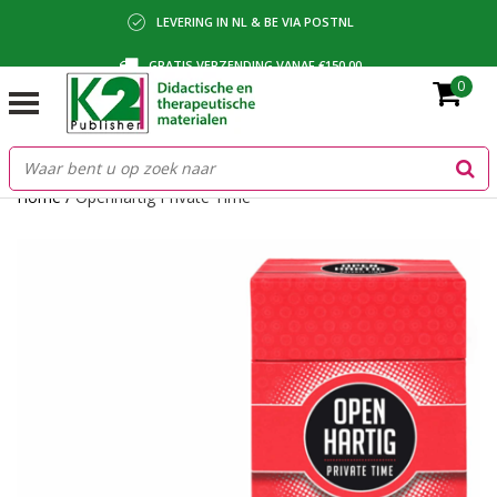
LEVERING IN NL & BE VIA POSTNL
GRATIS VERZENDING VANAF €150,00
0
BETALING VIA IDEAL, BANCONTACT OF FACTUUR
Home
/
Openhartig Private Time