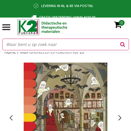
LEVERING IN NL & BE VIA POSTNL
GRATIS VERZENDING VANAF €150,00
0
BETALING VIA IDEAL, BANCONTACT OF FACTUUR
Home
/
Max Oriënteren en rekenen tot 20