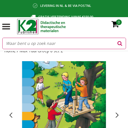
LEVERING IN NL & BE VIA POSTNL
GRATIS VERZENDING VANAF €150,00
0
BETALING VIA IDEAL, BANCONTACT OF FACTUUR
Home
/
Max Taal Groep 8 set 2