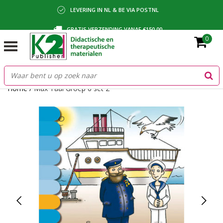
LEVERING IN NL & BE VIA POSTNL
GRATIS VERZENDING VANAF €150,00
0
BETALING VIA IDEAL, BANCONTACT OF FACTUUR
Home
/
Max Taal Groep 6 set 2