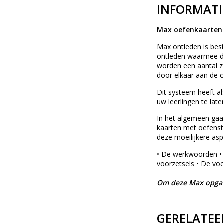
INFORMATI
Max oefenkaarten 
Max ontleden is bes
ontleden waarmee de
worden een aantal z
door elkaar aan de o
Dit systeem heeft al
uw leerlingen te lat
In het algemeen gaat
kaarten met oefensto
deze moeilijkere asp
• De werkwoorden •
voorzetsels • De v
Om deze Max opgave
GERELATEE