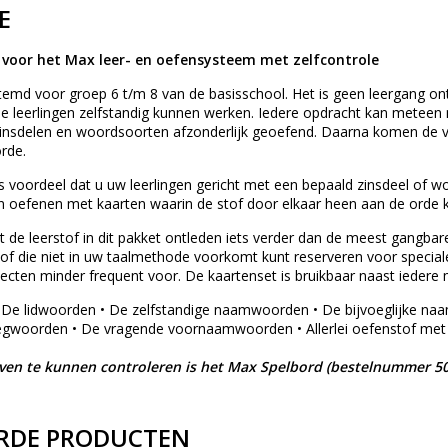
E
voor het Max leer- en oefensysteem met zelfcontrole
temd voor groep 6 t/m 8 van de basisschool. Het is geen leergang o
 leerlingen zelfstandig kunnen werken. Iedere opdracht kan meteen n
insdelen en woordsoorten afzonderlijk geoefend. Daarna komen de v
rde.
s voordeel dat u uw leerlingen gericht met een bepaald zinsdeel of w
en oefenen met kaarten waarin de stof door elkaar heen aan de orde kom
 de leerstof in dit pakket ontleden iets verder dan de meest gangba
f die niet in uw taalmethode voorkomt kunt reserveren voor speciale 
ecten minder frequent voor. De kaartenset is bruikbaar naast iedere
 De lidwoorden • De zelfstandige naamwoorden • De bijvoeglijke n
oegwoorden • De vragende voornaamwoorden • Allerlei oefenstof me
n te kunnen controleren is het Max Spelbord (bestelnummer 50
RDE PRODUCTEN