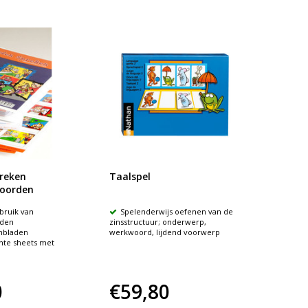
reken
Taalspel
Zij va
oorden
ebruik van
Spelenderwijs oefenen van de
Over 
den
zinsstructuur; onderwerp,
Wat do
enbladen
werkwoord, lijdend voorwerp
Wanne
nte sheets met
0
€59,80
€94