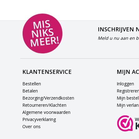
MI
S
NI
K
M
E
E
S
INSCHRIJVEN 
R!
Meld u nu aan en bl
KLANTENSERVICE
MIJN A
Bestellen
Inloggen
Betalen
Registrere
Bezorging/Verzendkosten
Mijn bestel
Retourneren/Klachten
Mijn verlang
Algemene voorwaarden
Privacyverklaring
Over ons