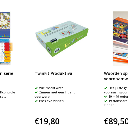
 serie
TwinFit Produktiva
Woorden sp
voornaamw
Wie maakt wat?
Het juiste g
fcontrole
Zinnen met een lijdend
voornaamwoor
sets
voorwerp
19 + 19 oef
Passieve zinnen
19 transpara
zinnen
€19,80
€89,5