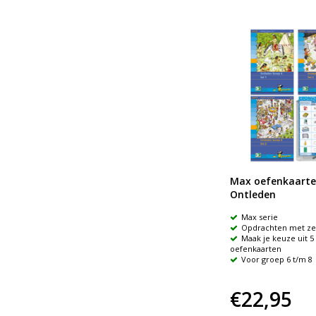
Zij van Suus & Luuk
Max oefenkaarten
Ontleden
n de
Over wie gaat het?
Max serie
Wat doet hij/zij?
Opdrachten met zel
p
Wanneer doet hij/zij dat?
Maak je keuze uit 5 
oefenkaarten
Voor groep 6 t/m 8
€94,95
€22,95