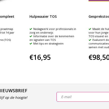
compleet
Hulpwaaier TOS
Gespreksto
n praatmap
Naslagwerk voor professionals in
Maakt de hu
tot 14 jaar
zorg en onderwijs
voor hun jonge 
Informatie over de kenmerken
TOS visueel en
nis (TOS)
en signalen van TOS
Evalueert d
Met tips en strategieën
communicatiev
samen met oud
€16,95
€98,5
NIEUWSBRIEF
ijf op de hoogte!