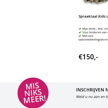
n
Spraaktaal Kids 
n
Taalontwikkelingsstoornissen
bij het jonge kind
Mijn denk-, doe- e
Voor kinderen van 4 
Signaleren, praktische
D(H)D,
Met een
handelingsadviezen en tips (0-8 jaar)
taalontwikkelingsstoor
Bernadette Sanders
€150,-
€35,50
MI
S
NI
K
M
E
E
S
INSCHRIJVEN 
R!
Meld u nu aan en bl