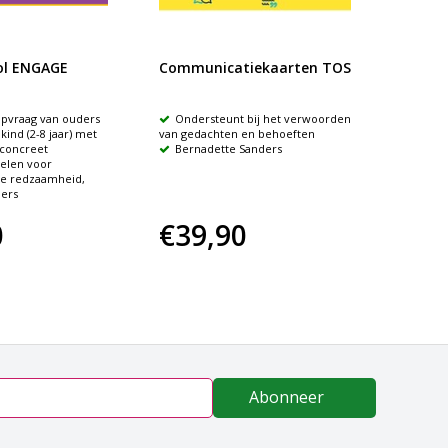
ol ENGAGE
Communicatiekaarten TOS
Kijk! I
lpvraag van ouders
Ondersteunt bij het verwoorden
Meer 
kind (2-8 jaar) met
van gedachten en behoeften
taalontw
 concreet
Bernadette Sanders
kindere
oelen voor
Saski
e redzaamheid,
ers
0
€39,90
€31
Abonneer