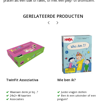
praten als een slak of raket, of met een piep- of bromstem.
GERELATEERDE PRODUCTEN
TwinFit Assoziativa
Wie ben ik?
Waaraan denk je bij...?
Juiste vragen stellen
24x2= 48 kaarten
Ben ik een uitvinder of een
Associaties
pinguïn?