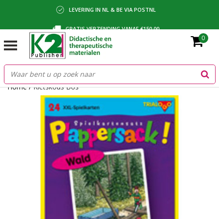
LEVERING IN NL & BE VIA POSTNL
GRATIS VERZENDING VANAF €150,00
0
BETALING VIA IDEAL, BANCONTACT OF FACTUUR
Home
/
Kletskous Bos