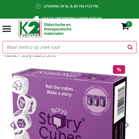
LEVERING IN NL & BE VIA POSTNL
GRATIS VERZENDING VANAF €150,00
0
BETALING VIA IDEAL, BANCONTACT OF FACTUUR
Home
/
Story Cubes Serie
%