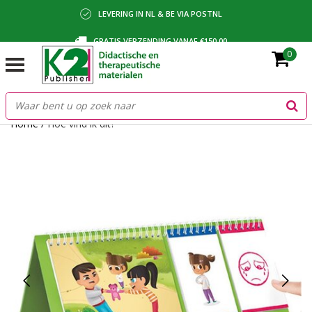
LEVERING IN NL & BE VIA POSTNL
GRATIS VERZENDING VANAF €150,00
0
BETALING VIA IDEAL, BANCONTACT OF FACTUUR
Home
/
Hoe vind ik dit?