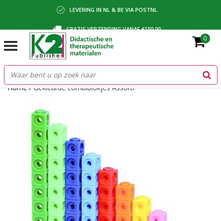
LEVERING IN NL & BE VIA POSTNL
GRATIS VERZENDING VANAF €150,00
0
BETALING VIA IDEAL, BANCONTACT OF FACTUUR
Home
/
Gekleurde combiblokjes Assorti