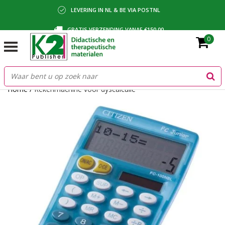
LEVERING IN NL & BE VIA POSTNL
GRATIS VERZENDING VANAF €150,00
0
BETALING VIA IDEAL, BANCONTACT OF FACTUUR
Home
/
Rekenmachine voor dyscalculie