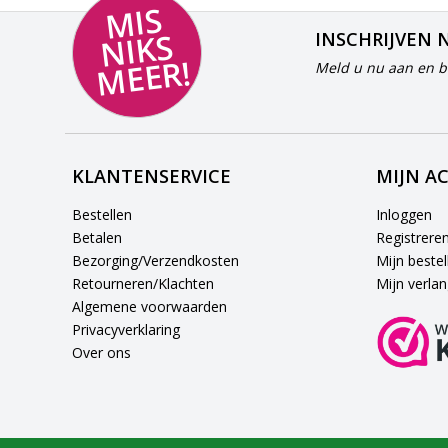
MI
S
NI
K
M
E
E
S
INSCHRIJVEN 
R!
Meld u nu aan en bl
KLANTENSERVICE
MIJN A
Bestellen
Inloggen
Betalen
Registrere
Bezorging/Verzendkosten
Mijn bestel
Retourneren/Klachten
Mijn verlang
Algemene voorwaarden
Privacyverklaring
Over ons