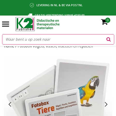
LEVERING IN NL & BE VIA POSTNL
GRATIS VERZENDING VANAF €150,00
0
BETALING VIA IDEAL, BANCONTACT OF FACTUUR
Home
/
Fotobox vogels, vissen, insecten en reptielen