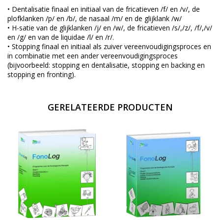
• Dentalisatie finaal en initiaal van de fricatieven /f/ en /v/, de
plofklanken /p/ en /b/, de nasaal /m/ en de glijklank /w/
• H-satie van de glijklanken /j/ en /w/, de fricatieven /s/,/z/, /f/,/v/
en /g/ en van de liquidae /l/ en /r/.
• Stopping finaal en initiaal als zuiver vereenvoudigingsproces en
in combinatie met een ander vereenvoudigingsproces
(bijvoorbeeld: stopping en dentalisatie, stopping en backing en
stopping en fronting).
GERELATEERDE PRODUCTEN