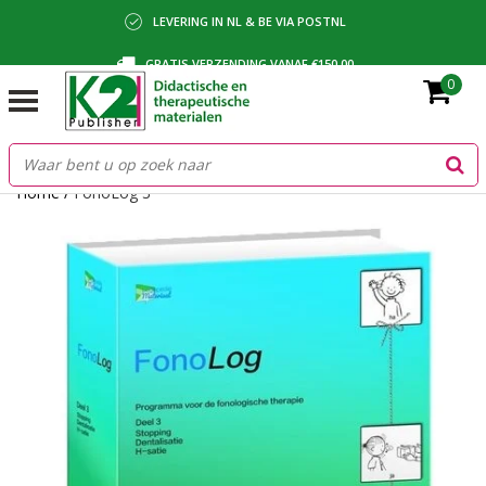
LEVERING IN NL & BE VIA POSTNL
GRATIS VERZENDING VANAF €150,00
0
BETALING VIA IDEAL, BANCONTACT OF FACTUUR
Home
/
FonoLog 3