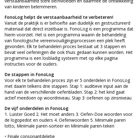
verstaanbaarheid sterk beïnvloeden en daarmee de ontwikkeling
van kinderen belemmeren.
FonoLog helpt de verstaanbaarheid te verbeteren!
Vanuit de praktijk is er behoefte aan duidelijk en gestructureerd
materiaal dat direct inzetbaar is. FonoLog is een programma dat
hierin voorziet. Het is een programma waarin de behandeling
van fonologische vereenvoudigingsprocessen een plek heeft
gevonden. Elk te behandelen proces bestaat uit 3 stappen en
bevat veel oefeningen die ook thuis gedaan kunnen worden. Het
programma is een losbladig systeem met op elke pagina
instructies voor de ouders.
De stappen in FonoLog
Voor elk te behandelen proces zijn er 5 onderdelen in FonoLog
met daarin telkens drie stappen. Stap 1: auditieve input aan de
hand van de verschillende oefenbladen. Stap 2: het kind gaat
actief meedoen op woordniveau. Stap 3: oefenen op zinsniveau
De vijf onderdelen in FonoLog
1. Luister Goed 2. Het moet anders 3. Oefen-Doe woorden voor
de logopedist en ouders 4. Oefenwoorden 5. Minimale paren
lotto, Minimale paren-sorteer en Minimale paren-teken
• Finale consonantdeletie