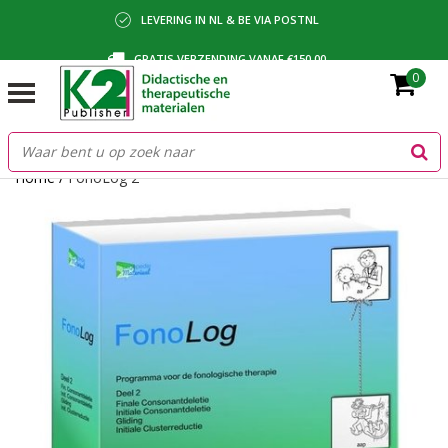
LEVERING IN NL & BE VIA POSTNL
GRATIS VERZENDING VANAF €150,00
0
BETALING VIA IDEAL, BANCONTACT OF FACTUUR
Home
/
FonoLog 2