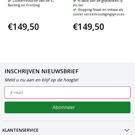
Clusterreductie van de s-,
H-satie van de glijklanken /j/
Backing en Fronting
en /w/
Stopping finaal en initiaal als
zuiver vereenvoudigingsproces
€149,50
€149,50
INSCHRIJVEN NIEUWSBRIEF
Meld u nu aan en blijf op de hoogte!
Abonneer
KLANTENSERVICE