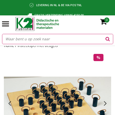
LEVERING IN NL & BE VIA POSTNL
GRATIS VERZENDING VANAF €150,00
0
BETALING VIA IDEAL, BANCONTACT OF FACTUUR
Home
/
Insteekspel met beugels
%