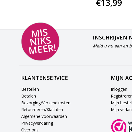
€25,-
€13,99
MI
S
NI
K
M
E
E
S
INSCHRIJVEN 
R!
Meld u nu aan en bl
KLANTENSERVICE
MIJN A
Bestellen
Inloggen
Betalen
Registrere
Bezorging/Verzendkosten
Mijn bestel
Retourneren/Klachten
Mijn verlang
Algemene voorwaarden
Privacyverklaring
Over ons