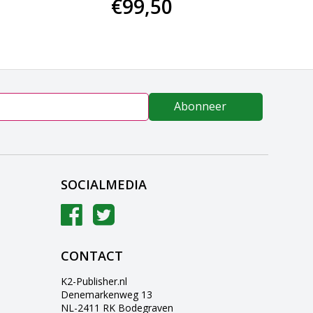
€99,50
€29
Abonneer
SOCIALMEDIA
CONTACT
K2-Publisher.nl
Denemarkenweg 13
NL-2411 RK Bodegraven