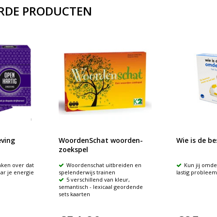
RDE PRODUCTEN
ving
WoordenSchat woorden-
Wie is de b
zoekspel
enken over dat
Woordenschat uitbreiden en
Kun jij omd
aar je energie
spelenderwijs trainen
lastig probleem
5 verschillend van kleur,
semantisch - lexicaal geordende
sets kaarten