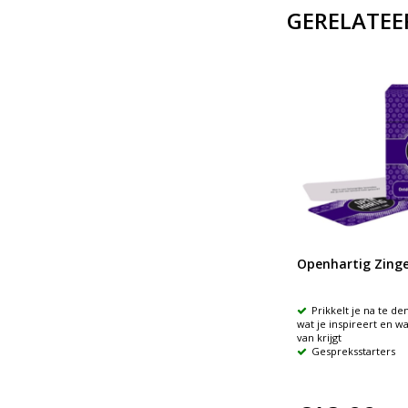
GERELATEE
Omdenken kaartspel
Openhartig Zinge
hische
Een kaartspel met
Prikkelt je na te d
an
provocerende vragen, waarmee je
wat je inspireert en w
a's
elk probleem tot een mogelijkheid
van krijgt
omdenkt
Gespreksstarters