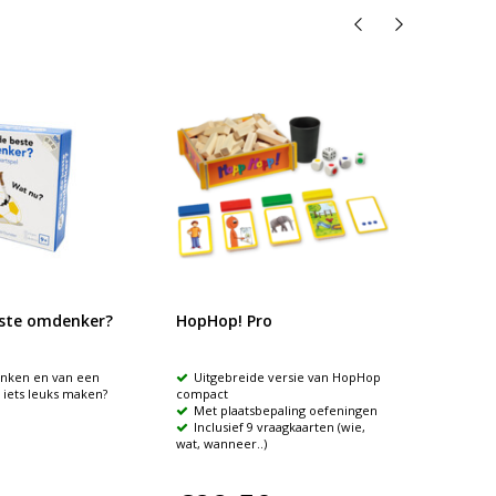
este omdenker?
HopHop! Pro
Vraag
enken en van een
Uitgebreide versie van HopHop
Wie k
 iets leuks maken?
compact
andere s
Met plaatsbepaling oefeningen
Heeft
Inclusief 9 vraagkaarten (wie,
het vlie
wat, wanneer..)