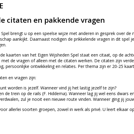
E
de citaten en pakkende vragen
 Spel brengt u op een speelse wijze met anderen in gesprek over d
rschap aankijkt. Daarnaast nodigen de prikkelende vragen in dit spel
gen.
de kaarten van het Eigen Wijsheden Spel staat een citaat, op de achte
en met de vragen of alleen met de citaten werken. De citaten zijn ver
ng, persoonlijke ontwikkeling en relaties. Per thema zijn er 20-25 kaar
ten en vragen zijn:
unt worden is jezelf. Wanneer vind jij het lastig jezelf te zijn?
n de trein op de rails (F. Hiddema). Wanneer lag jij wel eens dwars e
te verdwalen, zul je nooit een nieuwe route vinden. Wanneer ging jij jo
 voor allerlei soorten groepen, zowel in werk als privé. U leert elkaar