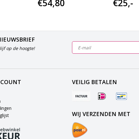
€54,80
€25,-
NIEUWSBRIEF
ijf op de hoogte!
CCOUNT
VEILIG BETALEN
n
lingen
WIJ VERZENDEN MET
lijst