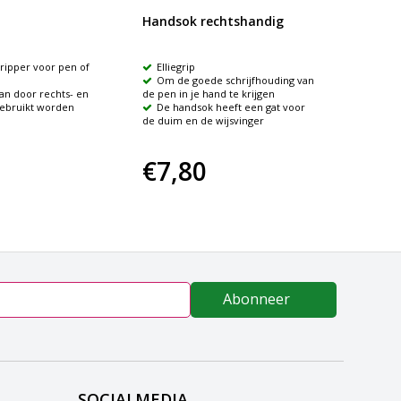
Handsok rechtshandig
Writin
ripper voor pen of
Elliegrip
6-10 j
Om de goede schrijfhouding van
Zorgt
an door rechts- en
de pen in je hand te krijgen
vingerpo
gebruikt worden
De handsok heeft een gat voor
Oplos
de duim en de wijsvinger
schrijve
€7,80
€3,
Abonneer
SOCIALMEDIA