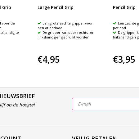
 Grip
Large Pencil Grip
Pencil Grip
al voor de
Een grote zachte gripper voor
Een zachte g
m
pen of potlood
potlood
htshandig te
De gripper kan door rechts- en
De gripper k
linkshandigen gebruikt worden
linkshandigen 
€4,95
€3,95
NIEUWSBRIEF
ijf op de hoogte!
CCOUNT
VEILIG BETALEN