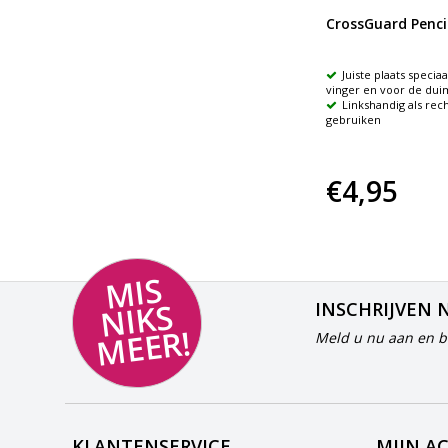
Driehoek foam gripper
CrossGuard Pencil
ep
Zachte sponsachtige grippers
Juiste plaats specia
Passen makkelijk om pennen of
vinger en voor de dui
potloden
Linkshandig als rec
igen
gebruiken
€1,75
€4,95
MI
S
NI
K
M
E
E
S
INSCHRIJVEN 
R!
Meld u nu aan en bl
KLANTENSERVICE
MIJN A