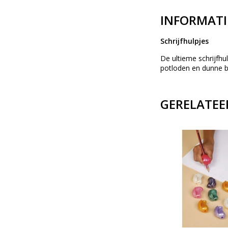
INFORMATI
Schrijfhulpjes
De ultieme schrijfhu
potloden en dunne b
GERELATEE