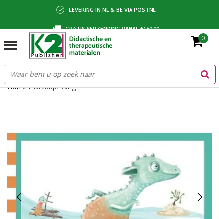
LEVERING IN NL & BE VIA POSTNL
GRATIS VERZENDING VANAF €150,00
0
BETALING VIA IDEAL, BANCONTACT OF FACTUUR
Home
/
Draakje Vurig