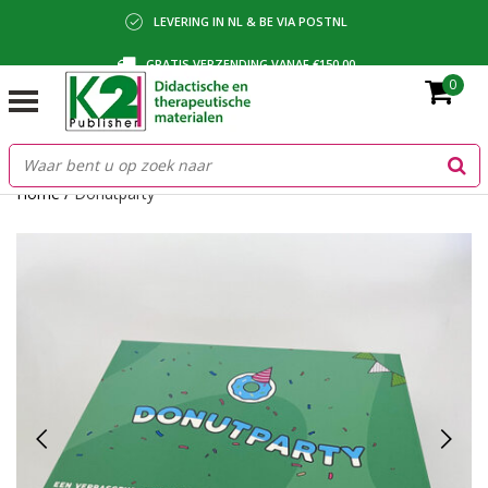
LEVERING IN NL & BE VIA POSTNL
GRATIS VERZENDING VANAF €150,00
0
BETALING VIA IDEAL, BANCONTACT OF FACTUUR
Home
/
Donutparty