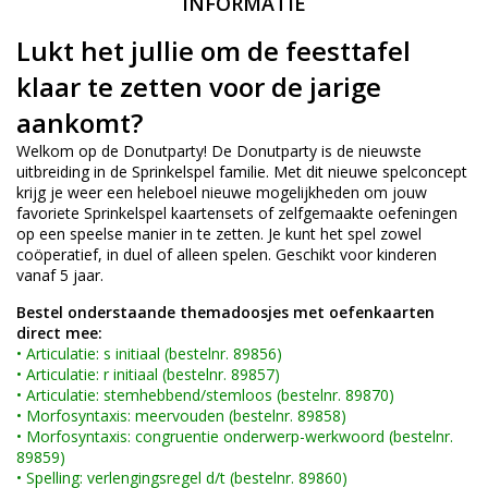
INFORMATIE
Lukt het jullie om de feesttafel
klaar te zetten voor de jarige
aankomt?
Welkom op de Donutparty! De Donutparty is de nieuwste
uitbreiding in de Sprinkelspel familie. Met dit nieuwe spelconcept
krijg je weer een heleboel nieuwe mogelijkheden om jouw
favoriete Sprinkelspel kaartensets of zelfgemaakte oefeningen
op een speelse manier in te zetten. Je kunt het spel zowel
coöperatief, in duel of alleen spelen. Geschikt voor kinderen
vanaf 5 jaar.
Bestel onderstaande themadoosjes met oefenkaarten
direct mee:
•
Articulatie: s initiaal (bestelnr. 89856)
•
Articulatie: r initiaal (bestelnr. 89857)
•
Articulatie: stemhebbend/stemloos (bestelnr. 89870)
•
Morfosyntaxis: meervouden (bestelnr. 89858)
•
Morfosyntaxis: congruentie onderwerp-werkwoord (bestelnr.
89859)
•
Spelling: verlengingsregel d/t (bestelnr. 89860)