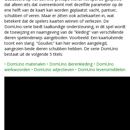
dat alleen iets dat overeenkomt met dezelfde parameter op de
ene helft van de kaart kan worden geplaatst: vacht, pantser,
schubben of veren. Maar er zitten ook actiekaarten in, wat
betekent dat de spelers kaarten winnen of verliezen. De
DomUno-serie biedt taalkundige ondersteuning, in dit spel wordt
de toewijzing en naamgeving van de "kleding" van verschillende
dieren spelenderwijs aangeboden. Voorbeeld: Een kaartuiteinde
toont een slang. "Goudvis" kan hier worden aangelegd,
aangezien beide dieren schubben hebben. De serie DomUno
bestaat uit de volgende 5 titels:
•
DomUno materialen
•
DomUno dierenkleding
•
DomUno
werkwoorden
•
DomUno adjectieven
•
DomUno levensmiddelen