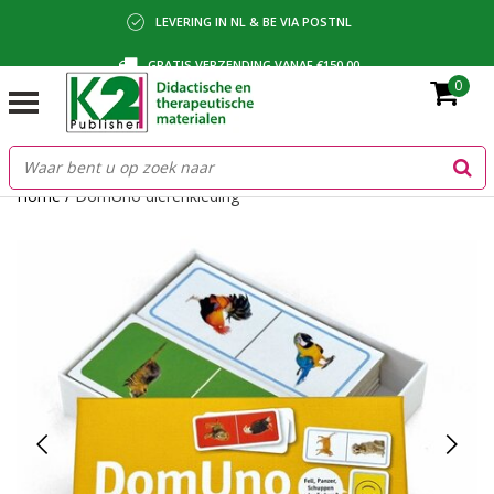
LEVERING IN NL & BE VIA POSTNL
GRATIS VERZENDING VANAF €150,00
0
BETALING VIA IDEAL, BANCONTACT OF FACTUUR
Home
/
DomUno dierenkleding