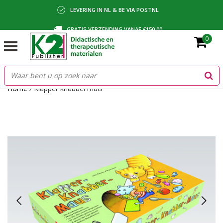
LEVERING IN NL & BE VIA POSTNL
GRATIS VERZENDING VANAF €150,00
0
BETALING VIA IDEAL, BANCONTACT OF FACTUUR
Home
/
Klapper knabbel muis