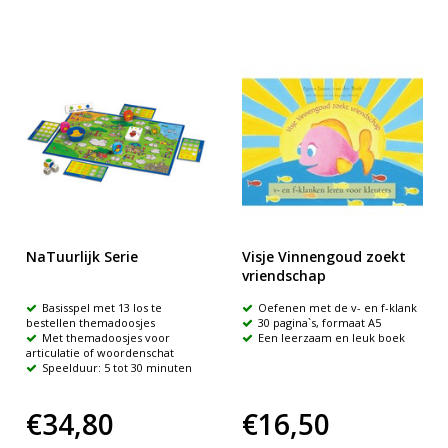
NaTuurlijk Serie
Visje Vinnengoud zoekt
vriendschap
Basisspel met 13 los te
Oefenen met de v- en f-klank
bestellen themadoosjes
30 pagina`s, formaat A5
Met themadoosjes voor
Een leerzaam en leuk boek
articulatie of woordenschat
Speelduur: 5 tot 30 minuten
€34,80
€16,50