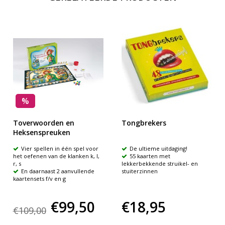
%
Toverwoorden en
Tongbrekers
Heksenspreuken
Vier spellen in één spel voor
De ultieme uitdaging!
het oefenen van de klanken k, l,
55 kaarten met
r, s
lekkerbekkende struikel- en
En daarnaast 2 aanvullende
stuiterzinnen
kaartensets f/v en g
€99,50
€18,95
€109,00