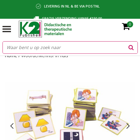
LEVERING IN NL & BE VIA POSTNL
GRATIS VERZENDING VANAF €150,00
0
BETALING VIA IDEAL, BANCONTACT OF FACTUUR
Home
/
Woordenkennis! In huis