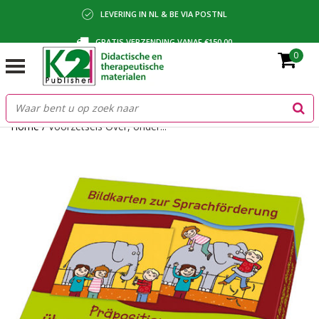
LEVERING IN NL & BE VIA POSTNL
GRATIS VERZENDING VANAF €150,00
0
BETALING VIA IDEAL, BANCONTACT OF FACTUUR
Home
/
Voorzetsels Over, onder...