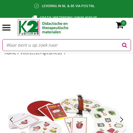
LEVERING IN NL & BE VIA POSTNL
GRATIS VERZENDING VANAF €150,00
0
BETALING VIA IDEAL, BANCONTACT OF FACTUUR
Home
/
Voorzetsel-speurneus 1