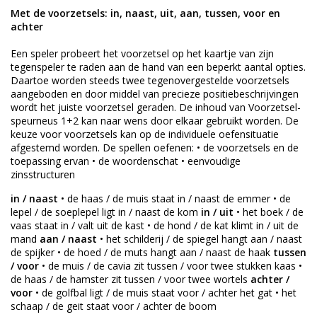
Met de voorzetsels: in, naast, uit, aan, tussen, voor en
achter
Een speler probeert het voorzetsel op het kaartje van zijn
tegenspeler te raden aan de hand van een beperkt aantal opties.
Daartoe worden steeds twee tegenovergestelde voorzetsels
aangeboden en door middel van precieze positiebeschrijvingen
wordt het juiste voorzetsel geraden. De inhoud van Voorzetsel-
speurneus 1+2 kan naar wens door elkaar gebruikt worden. De
keuze voor voorzetsels kan op de individuele oefensituatie
afgestemd worden. De spellen oefenen: • de voorzetsels en de
toepassing ervan • de woordenschat • eenvoudige
zinsstructuren
in / naast
• de haas / de muis staat in / naast de emmer • de
lepel / de soeplepel ligt in / naast de kom
in / uit
• het boek / de
vaas staat in / valt uit de kast • de hond / de kat klimt in / uit de
mand
aan / naast
• het schilderij / de spiegel hangt aan / naast
de spijker • de hoed / de muts hangt aan / naast de haak
tussen
/ voor
• de muis / de cavia zit tussen / voor twee stukken kaas •
de haas / de hamster zit tussen / voor twee wortels
achter /
voor
• de golfbal ligt / de muis staat voor / achter het gat • het
schaap / de geit staat voor / achter de boom