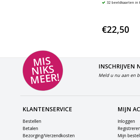
54 kaarten in koffer
32 beeldkaarten in 
€34,80
€22,50
MI
S
NI
K
M
E
E
S
INSCHRIJVEN 
R!
Meld u nu aan en bl
KLANTENSERVICE
MIJN A
Bestellen
Inloggen
Betalen
Registrere
Bezorging/Verzendkosten
Mijn bestel