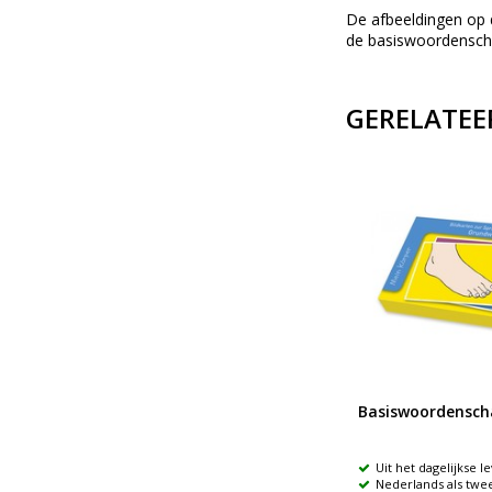
De afbeeldingen op 
de basiswoordensch
GERELATEE
Koffer dieren
Basiswoordenscha
van
Huisdieren, boerderijdieren en
Uit het dagelijkse l
wilde dieren in hun leefgebied
Nederlands als twee