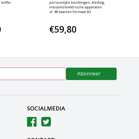
 koffer
persoonlijke bezittingen, kleding,
32 be
meubels/elektrische apparaten
48 kaarten formaat A5
0
€59,80
€19
Abonneer
SOCIALMEDIA