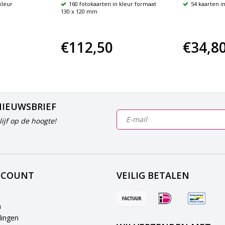
kleur
160 fotokaarten in kleur formaat
54 kaarten in
130 x 120 mm
€112,50
€34,8
NIEUWSBRIEF
ijf op de hoogte!
CCOUNT
VEILIG BETALEN
n
lingen