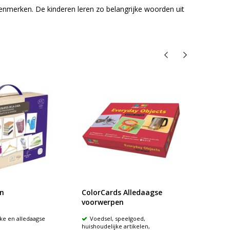
enmerken. De kinderen leren zo belangrijke woorden uit
n
ColorCards Alledaagse
Enkel
voorwerpen
ke en alledaagse
Voedsel, speelgoed,
Vorm
huishoudelijke artikelen,
het daar