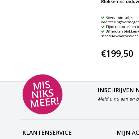
n
Perspectivo
Blokken-schaduw
ssen
Stimuleert de ruimtelijke
Goed ruimtelijk
oriëntatie en woordenschat
voorstellingsvermoge
Nabouwen van opdrachtkaart
Fijne motoriek en 
Precies aanwijzen en juist
38 houten blokken 
interpreteren
schaduw-voorbeelden
€66,80
€199,50
MI
S
NI
K
M
E
E
S
INSCHRIJVEN 
R!
Meld u nu aan en bl
KLANTENSERVICE
MIJN A