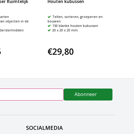
er Ruimtelijk
Houten kubussen
Maxi k
arten
Tellen, sorteren, groeperen en
Extra
an objecten in de
bouwen
verschi
150 blanke houten kubussen
12 ku
derste/midden
20 x 20 x 20 mm
5
€29,80
€12
Abonneer
SOCIALMEDIA