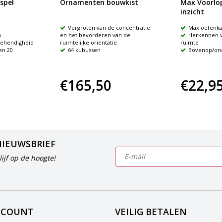
spel
Ornamenten bouwkist
Max Voorlop
inzicht
Vergroten van de concentratie
Max oefenka
n
en het bevorderen van de
Herkennen v
behendigheid
ruimtelijke oriëntatie
ruimte
en 20
64 kubussen
Bovenop/on
€165,50
€22,9
NIEUWSBRIEF
ijf op de hoogte!
CCOUNT
VEILIG BETALEN