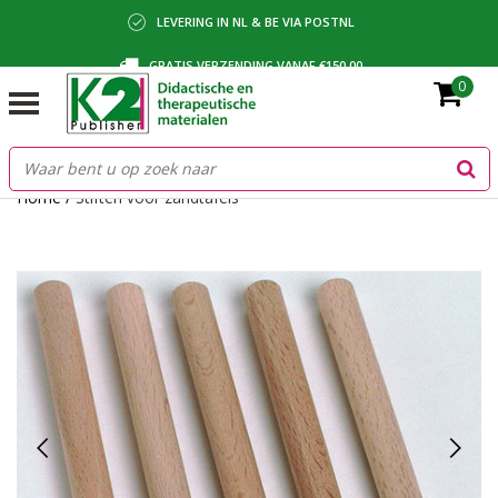
LEVERING IN NL & BE VIA POSTNL
GRATIS VERZENDING VANAF €150,00
0
BETALING VIA IDEAL, BANCONTACT OF FACTUUR
Home
/
Stiften voor zandtafels