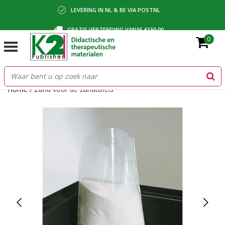
LEVERING IN NL & BE VIA POSTNL
GRATIS VERZENDING VANAF €150,00
0
BETALING VIA IDEAL, BANCONTACT OF FACTUUR
Home
/
Zand voor de zandtafels