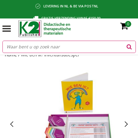
LEVERING IN NL & BE VIA POSTNL
GRATIS VERZENDING VANAF €150,00
0
BETALING VIA IDEAL, BANCONTACT OF FACTUUR
Home
/
Wie ben ik? inventarisatiespel