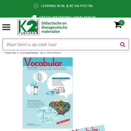
LEVERING IN NL & BE VIA POSTNL
GRATIS VERZENDING VANAF €150,00
0
BETALING VIA IDEAL, BANCONTACT OF FACTUUR
Home
/
Vocabular set Vervoer