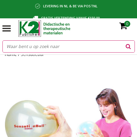
LEVERING IN NL & BE VIA POSTNL
GRATIS VERZENDING VANAF €150,00
0
BETALING VIA IDEAL, BANCONTACT OF FACTUUR
Home
/
Sensatiebal