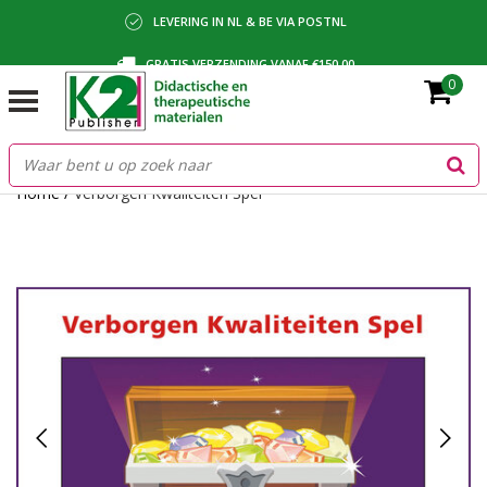
LEVERING IN NL & BE VIA POSTNL
GRATIS VERZENDING VANAF €150,00
0
BETALING VIA IDEAL, BANCONTACT OF FACTUUR
Home
/
Verborgen Kwaliteiten Spel