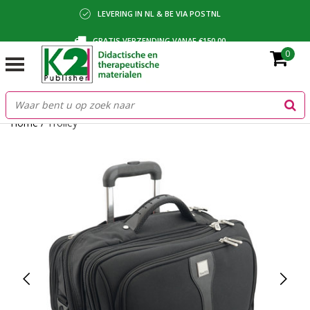
LEVERING IN NL & BE VIA POSTNL
GRATIS VERZENDING VANAF €150,00
0
BETALING VIA IDEAL, BANCONTACT OF FACTUUR
Home
/
Trolley