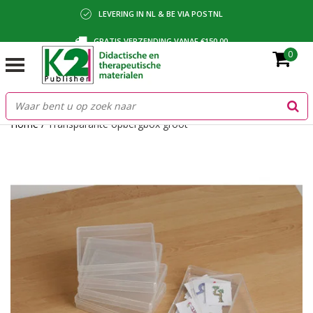
LEVERING IN NL & BE VIA POSTNL
GRATIS VERZENDING VANAF €150,00
0
BETALING VIA IDEAL, BANCONTACT OF FACTUUR
Home
/
Transparante opbergbox groot